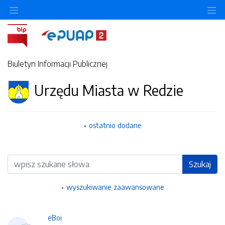
Ukryj/pokaż menu przedmiotowe
Uk
Biuletyn Informacji Publicznej
Urzędu Miasta w Redzie
ostatnio dodane
Wyszukiwarka
Szukaj
wyszukiwanie zaawansowane
eBoi