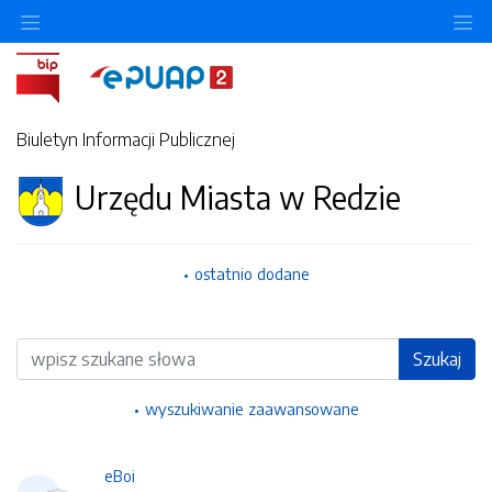
Ukryj/pokaż menu przedmiotowe
Uk
Biuletyn Informacji Publicznej
Urzędu Miasta w Redzie
ostatnio dodane
Wyszukiwarka
Szukaj
wyszukiwanie zaawansowane
eBoi