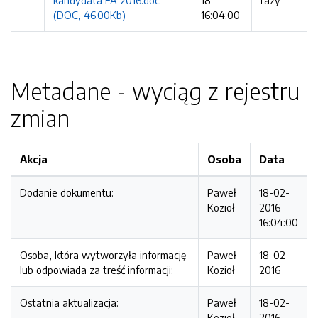
kandydata FA 2016.doc
18
razy
(DOC, 46.00Kb)
16:04:00
Metadane - wyciąg z rejestru
zmian
Akcja
Osoba
Data
Dodanie dokumentu:
Paweł
18-02-
Kozioł
2016
16:04:00
Osoba, która wytworzyła informację
Paweł
18-02-
lub odpowiada za treść informacji:
Kozioł
2016
Ostatnia aktualizacja:
Paweł
18-02-
Kozioł
2016