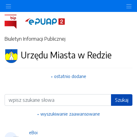
Ukryj/pokaż menu przedmiotowe
Uk
Biuletyn Informacji Publicznej
Urzędu Miasta w Redzie
ostatnio dodane
Wyszukiwarka
Szukaj
wyszukiwanie zaawansowane
eBoi