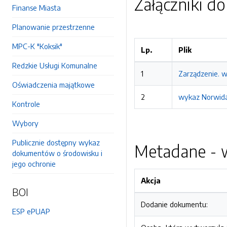
Załączniki d
Finanse Miasta
Planowanie przestrzenne
MPC-K "Koksik"
Lp.
Plik
Redzkie Usługi Komunalne
1
Zarządzenie. w
Oświadczenia majątkowe
2
wykaz Norwida
Kontrole
Wybory
Publicznie dostępny wykaz
Metadane - w
dokumentów o środowisku i
jego ochronie
Akcja
BOI
Dodanie dokumentu:
ESP ePUAP