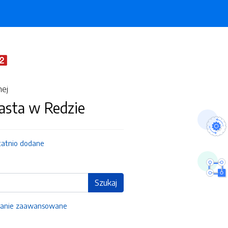
nej
asta w Redzie
tatnio dodane
Szukaj
anie zaawansowane