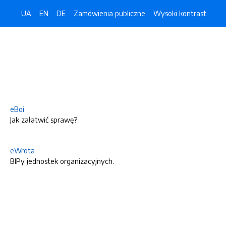
UA
EN
DE
Zamówienia publiczne
Wysoki kontrast
eBoi
Jak załatwić sprawę?
eWrota
BIPy jednostek organizacyjnych.