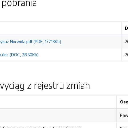
o pobrania
D
ykaz Norwida.pdf (PDF, 177.13Kb)
2
.doc (DOC, 28.50Kb)
2
yciąg z rejestru zmian
Os
Pawe