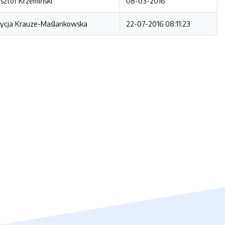
sztof Krzemiński
08-03-2016
rycja Krauze-Maślankowska
22-07-2016 08:11:23