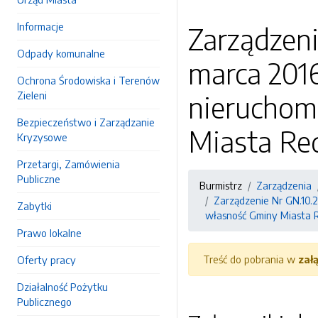
Informacje
Zarządzeni
Odpady komunalne
marca 2016
Ochrona Środowiska i Terenów
Zieleni
nieruchom
Bezpieczeństwo i Zarządzanie
Miasta Red
Kryzysowe
Przetargi, Zamówienia
Publiczne
Burmistrz
Zarządzenia
Zarządzenie Nr GN.10.2
Zabytki
własność Gminy Miasta R
Prawo lokalne
Treść do pobrania w
zał
Oferty pracy
Działalność Pożytku
Publicznego