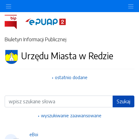
Ukryj/pokaż menu przedmiotowe
Uk
Biuletyn Informacji Publicznej
Urzędu Miasta w Redzie
ostatnio dodane
Wyszukiwarka
Szukaj
wyszukiwanie zaawansowane
eBoi