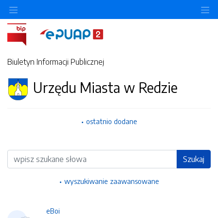
Ukryj/pokaż menu przedmiotowe
Uk
Biuletyn Informacji Publicznej
Urzędu Miasta w Redzie
ostatnio dodane
Wyszukiwarka
Szukaj
wyszukiwanie zaawansowane
eBoi