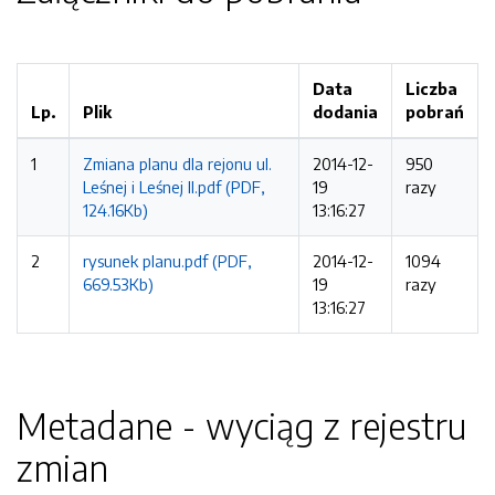
Data
Liczba
Lp.
Plik
dodania
pobrań
1
Zmiana planu dla rejonu ul.
2014-12-
950
Leśnej i Leśnej II.pdf (PDF,
19
razy
124.16Kb)
13:16:27
2
rysunek planu.pdf (PDF,
2014-12-
1094
669.53Kb)
19
razy
13:16:27
Metadane - wyciąg z rejestru
zmian