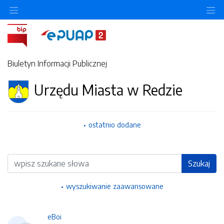
Ukryj/pokaż menu przedmiotowe
Uk
Biuletyn Informacji Publicznej
Urzędu Miasta w Redzie
ostatnio dodane
Wyszukiwarka
Szukaj
wyszukiwanie zaawansowane
eBoi