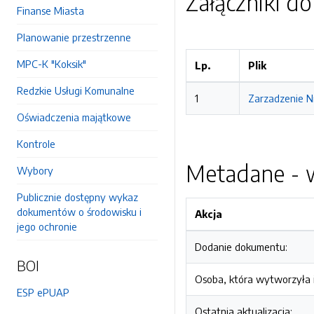
Załączniki d
Finanse Miasta
Planowanie przestrzenne
MPC-K "Koksik"
Lp.
Plik
Redzkie Usługi Komunalne
1
Zarzadzenie N
Oświadczenia majątkowe
Kontrole
Metadane - w
Wybory
Publicznie dostępny wykaz
dokumentów o środowisku i
Akcja
jego ochronie
Dodanie dokumentu:
BOI
Osoba, która wytworzyła i
ESP ePUAP
Ostatnia aktualizacja: