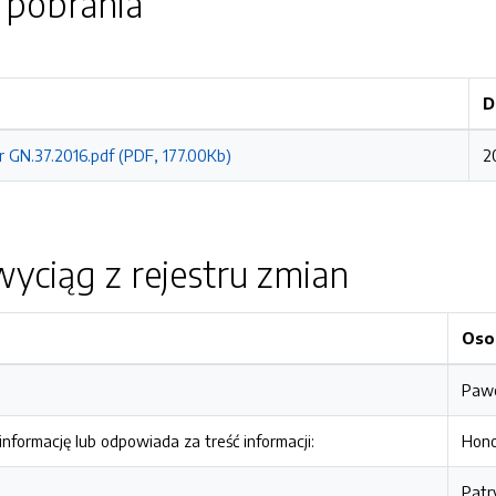
o pobrania
D
r GN.37.2016.pdf (PDF, 177.00Kb)
2
yciąg z rejestru zmian
Oso
Pawe
nformację lub odpowiada za treść informacji:
Hono
Patr