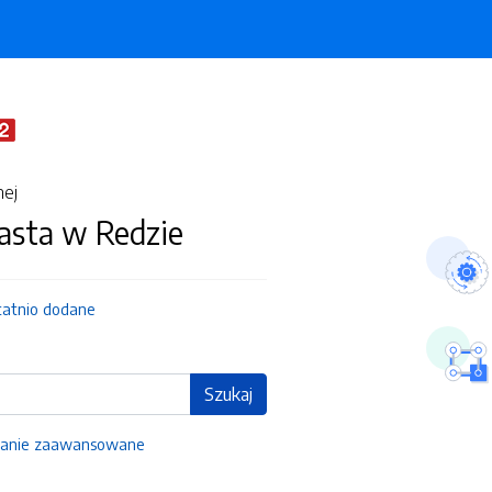
nej
asta w Redzie
tatnio dodane
Szukaj
anie zaawansowane