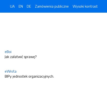
UA
EN
DE
Zamówienia publiczne
Wysoki kontrast
eBoi
Jak załatwić sprawę?
eWrota
BIPy jednostek organizacyjnych.