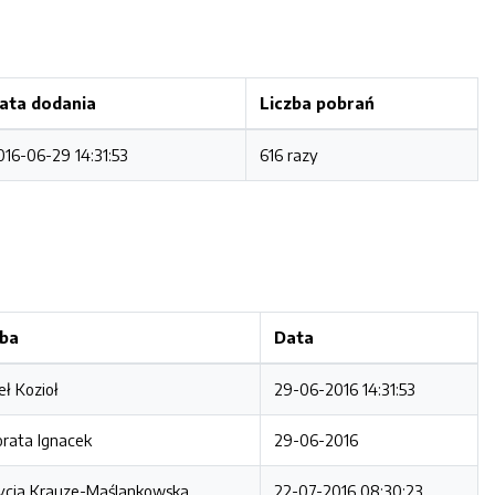
ata dodania
Liczba pobrań
016-06-29 14:31:53
616 razy
ba
Data
ł Kozioł
29-06-2016 14:31:53
rata Ignacek
29-06-2016
ycja Krauze-Maślankowska
22-07-2016 08:30:23