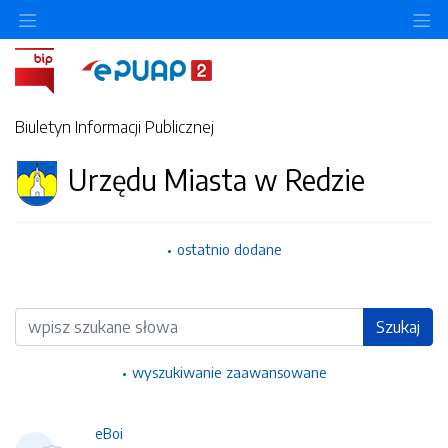
Ukryj/pokaż menu przedmiotowe
Uk
Biuletyn Informacji Publicznej
Urzędu Miasta w Redzie
ostatnio dodane
Wyszukiwarka
Szukaj
wyszukiwanie zaawansowane
eBoi