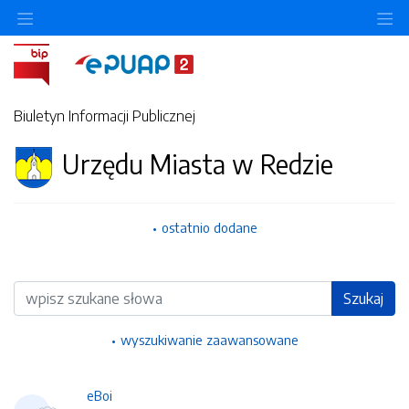
Ukryj/pokaż menu przedmiotowe
Uk
Biuletyn Informacji Publicznej
Urzędu Miasta w Redzie
ostatnio dodane
Wyszukiwarka
Szukaj
wyszukiwanie zaawansowane
eBoi