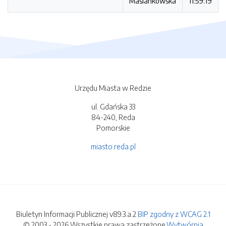
Maślankowska
11:59:19
Urzędu Miasta w Redzie
ul. Gdańska 33
84-240, Reda
Pomorskie
miasto.reda.pl
Biuletyn Informacji Publicznej v89.3.a.2
BIP zgodny z WCAG 2.1
© 2003 - 2026 Wszystkie prawa zastrzeżone.
Wytwórnia