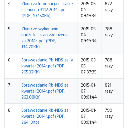
4
Zbiorcza Informacja o stanie
2015-05-
822
mienia na 31.12.2014r..pdf
04
razy
(PDF, 107.50Kb)
09:19:34
5
Zbiorcze wykonanie
2015-05-
788
budżetu i stan zadłużenia
04
razy
za 2014r..pdf (PDF,
09:19:34
134.70Kb)
6
Sprawozdanie Rb-NDS za IV
2015-03-
788
kwartał 2014r.pdf (PDF,
05
razy
265.02Kb)
07:37:35
7
Sprawozdanie Rb-NDS za I
2015-01-
821
kwartał 2014r.pdf (PDF,
07
razy
263.88Kb)
09:01:44
8
Sprawozdanie Rb-NDS za II
2015-01-
790
kwartał 2014r.pdf (PDF,
07
razy
264.13Kb)
09:01:44