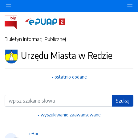
Ukryj/pokaż menu przedmiotowe
Uk
Biuletyn Informacji Publicznej
Urzędu Miasta w Redzie
ostatnio dodane
Wyszukiwarka
Szukaj
wyszukiwanie zaawansowane
eBoi