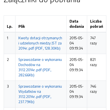
Data
Liczba
Lp.
Plik
dodania
pobrań
1
Kwoty dotacji otrzymanych
2015-05-
747
i udzielonych miedzy JST za
04
razy
2014r..pdf (PDF, 128.30Kb)
09:19:34
2
Sprawozdanie o wykonaniu
2015-05-
821
Dochodów na
04
razy
31.12.2014r..pdf (PDF,
09:19:34
282.66Kb)
3
Sprawozdanie o wykonaniu
2015-05-
746
Wydatków na
04
razy
31.12.2014r..pdf (PDF,
09:19:34
237.79Kb)