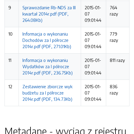
9
Sprawozdanie Rb-NDS za III
2015-01-
764
kwartał 2014r.pdf (PDF,
07
razy
264.08Kb)
09:01:44
10
Informacja o wykonaniu
2015-01-
779
Dochodów za I półrocze
07
razy
2014r.pdf (PDF, 271.01Kb)
09:01:44
11
Informacja o wykonaniu
2015-01-
811 razy
Wydatków za I pólrocze
07
2014r.pdf (PDF, 236.75Kb)
09:01:44
12
Zestawienie zbiorcze wyk
2015-01-
836
budżetu za I półrocze
07
razy
2014r.pdf (PDF, 134.73Kb)
09:01:44
Metadane - wyciąg z rejestru