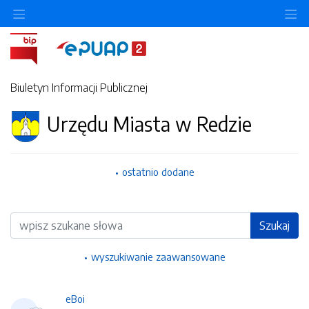
Ukryj/pokaż menu przedmiotowe
Uk
Biuletyn Informacji Publicznej
Urzędu Miasta w Redzie
ostatnio dodane
Wyszukiwarka
Szukaj
wyszukiwanie zaawansowane
eBoi