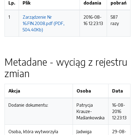
Lp.
Plik
dodania
pobrań
1
Zarządzenie Nr
2016-08-
587
16.FIN.2008.pdf (PDF,
16 12:23:13
razy
504.40Kb)
Metadane - wyciąg z rejestru
zmian
Akcja
Osoba
Data
Dodanie dokumentu:
Patrycja
16-08-
Krauze-
2016
Maślankowska
12:23:13
Osoba, która wytworzyła
Jadwiga
29-08-