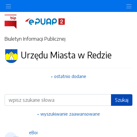
Ukryj/pokaż menu przedmiotowe
Uk
Biuletyn Informacji Publicznej
Urzędu Miasta w Redzie
ostatnio dodane
Wyszukiwarka
Szukaj
wyszukiwanie zaawansowane
eBoi