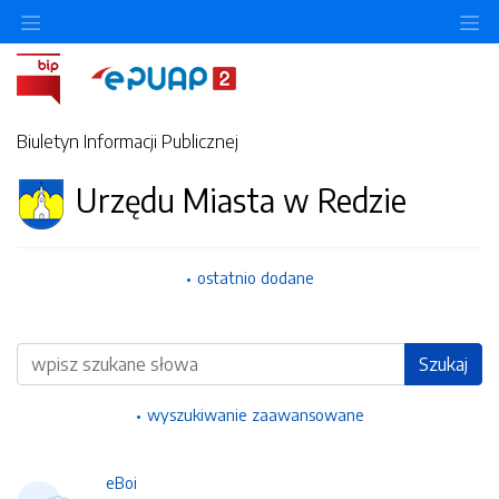
Ukryj/pokaż menu przedmiotowe
Uk
Biuletyn Informacji Publicznej
Urzędu Miasta w Redzie
ostatnio dodane
Wyszukiwarka
Szukaj
wyszukiwanie zaawansowane
eBoi