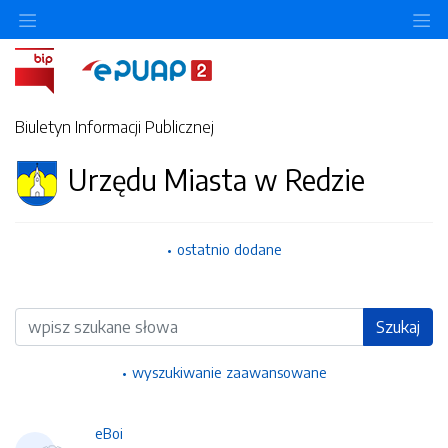
Ukryj/pokaż menu przedmiotowe
Uk
Biuletyn Informacji Publicznej
Urzędu Miasta w Redzie
ostatnio dodane
Wyszukiwarka
Szukaj
wyszukiwanie zaawansowane
eBoi