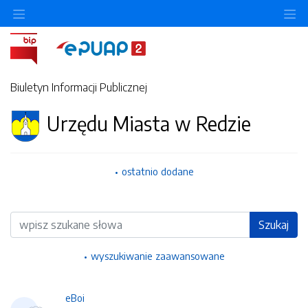
Ukryj/pokaż menu przedmiotowe
Uk
Biuletyn Informacji Publicznej
Urzędu Miasta w Redzie
ostatnio dodane
Wyszukiwarka
Szukaj
wyszukiwanie zaawansowane
eBoi