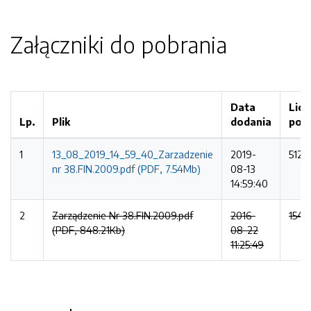
Załączniki do pobrania
Data
Licz
Lp.
Plik
dodania
pob
1
13_08_2019_14_59_40_Zarzadzenie
2019-
512 
nr 38.FIN.2009.pdf (PDF, 7.54Mb)
08-13
14:59:40
2
Zarządzenie Nr 38.FIN.2009.pdf
2016-
154 
(PDF, 848.21Kb)
08-22
11:25:49