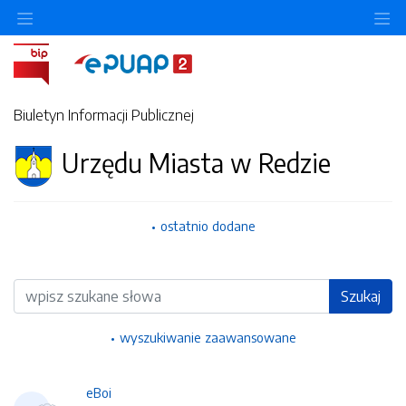
Ukryj/pokaż menu przedmiotowe
Uk
Biuletyn Informacji Publicznej
Urzędu Miasta w Redzie
ostatnio dodane
Wyszukiwarka
Szukaj
wyszukiwanie zaawansowane
eBoi