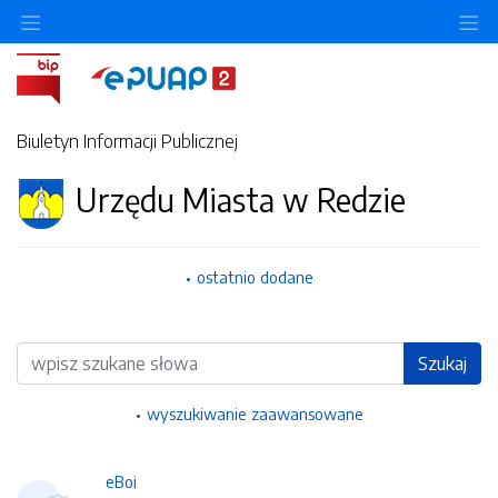
Ukryj/pokaż menu przedmiotowe
Uk
Biuletyn Informacji Publicznej
Urzędu Miasta w Redzie
ostatnio dodane
Wyszukiwarka
Szukaj
wyszukiwanie zaawansowane
eBoi