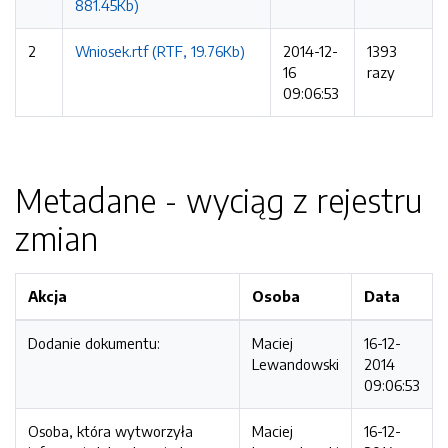
881.45Kb)
2
Wniosek.rtf (RTF, 19.76Kb)
2014-12-
1393
16
razy
09:06:53
Metadane - wyciąg z rejestru
zmian
Akcja
Osoba
Data
Dodanie dokumentu:
Maciej
16-12-
Lewandowski
2014
09:06:53
Osoba, która wytworzyła
Maciej
16-12-