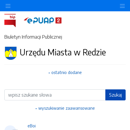
Ukryj/pokaż menu przedmiotowe
Uk
Biuletyn Informacji Publicznej
Urzędu Miasta w Redzie
ostatnio dodane
Wyszukiwarka
Szukaj
wyszukiwanie zaawansowane
eBoi