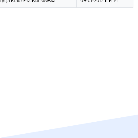
rycja Krauze-Maślankowska
09-01-2017 11:14:14