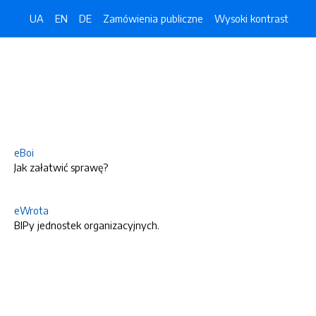
UA
EN
DE
Zamówienia publiczne
Wysoki kontrast
eBoi
Jak załatwić sprawę?
eWrota
BIPy jednostek organizacyjnych.