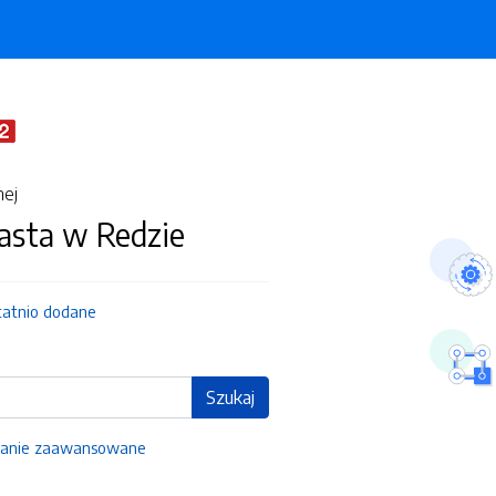
nej
asta w Redzie
tatnio dodane
Szukaj
anie zaawansowane