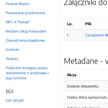
Załączniki d
Finanse Miasta
Planowanie przestrzenne
MPC-K "Koksik"
Lp.
Plik
Redzkie Usługi Komunalne
1
Zarządzenie N
Oświadczenia majątkowe
Kontrole
Metadane - w
Wybory
Publicznie dostępny wykaz
dokumentów o środowisku i
Akcja
jego ochronie
Dodanie dokumentu:
BOI
Osoba, która wytworzyła i
ESP ePUAP