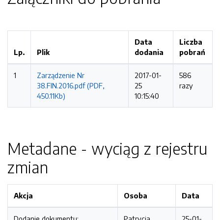
Data
Liczba
Lp.
Plik
dodania
pobrań
1
Zarządzenie Nr
2017-01-
586
38.FIN.2016.pdf (PDF,
25
razy
450.11Kb)
10:15:40
Metadane - wyciąg z rejestru
zmian
Akcja
Osoba
Data
Dodanie dokumentu:
Patrycja
25-01-