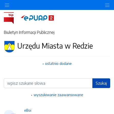
Ukryj/pokaż menu przedmiotowe
Uk
Biuletyn Informacji Publicznej
Urzędu Miasta w Redzie
ostatnio dodane
Wyszukiwarka
Szukaj
wyszukiwanie zaawansowane
eBoi