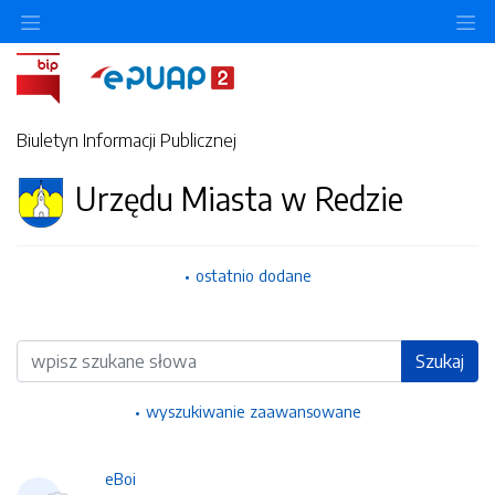
Ukryj/pokaż menu przedmiotowe
Uk
Biuletyn Informacji Publicznej
Urzędu Miasta w Redzie
ostatnio dodane
Wyszukiwarka
Szukaj
wyszukiwanie zaawansowane
eBoi