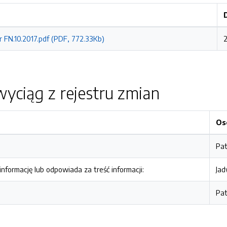
r FN.10.2017.pdf (PDF, 772.33Kb)
2
yciąg z rejestru zmian
Os
Pat
nformację lub odpowiada za treść informacji:
Jad
Pat