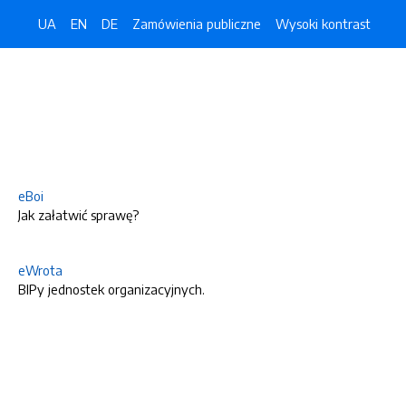
UA
EN
DE
Zamówienia publiczne
Wysoki kontrast
eBoi
Jak załatwić sprawę?
eWrota
BIPy jednostek organizacyjnych.