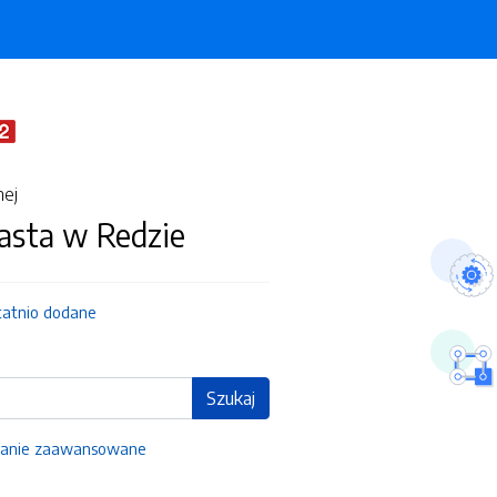
nej
asta w Redzie
tatnio dodane
Szukaj
anie zaawansowane