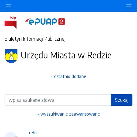
Ukryj/pokaż menu przedmiotowe
Uk
Biuletyn Informacji Publicznej
Urzędu Miasta w Redzie
ostatnio dodane
Wyszukiwarka
Szukaj
wyszukiwanie zaawansowane
eBoi