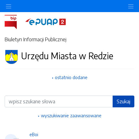
Ukryj/pokaż menu przedmiotowe
Uk
Biuletyn Informacji Publicznej
Urzędu Miasta w Redzie
ostatnio dodane
Wyszukiwarka
Szukaj
wyszukiwanie zaawansowane
eBoi