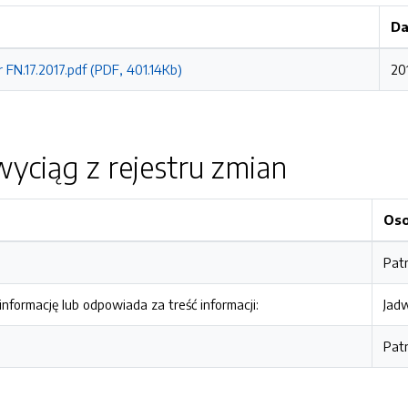
Da
 FN.17.2017.pdf (PDF, 401.14Kb)
20
yciąg z rejestru zmian
Os
Pat
nformację lub odpowiada za treść informacji:
Jad
Pat