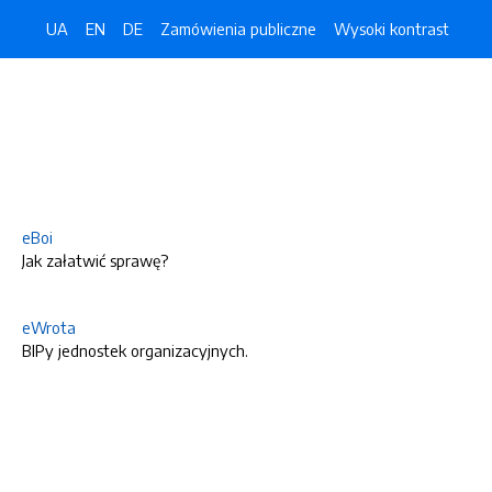
UA
EN
DE
Zamówienia publiczne
Wysoki kontrast
eBoi
Jak załatwić sprawę?
eWrota
BIPy jednostek organizacyjnych.