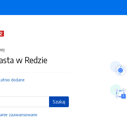
nej
asta w Redzie
tatnio dodane
Szukaj
anie zaawansowane