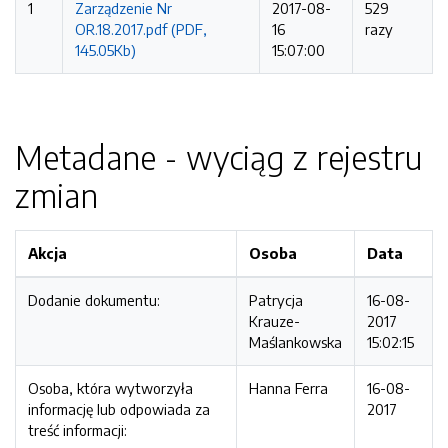
1
Zarządzenie Nr
2017-08-
529
OR.18.2017.pdf (PDF,
16
razy
145.05Kb)
15:07:00
Metadane - wyciąg z rejestru
zmian
Akcja
Osoba
Data
Dodanie dokumentu:
Patrycja
16-08-
Krauze-
2017
Maślankowska
15:02:15
Osoba, która wytworzyła
Hanna Ferra
16-08-
informację lub odpowiada za
2017
treść informacji: