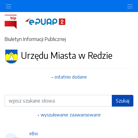
Ukryj/pokaż menu przedmiotowe
Uk
Biuletyn Informacji Publicznej
Urzędu Miasta w Redzie
ostatnio dodane
Wyszukiwarka
Szukaj
wyszukiwanie zaawansowane
eBoi