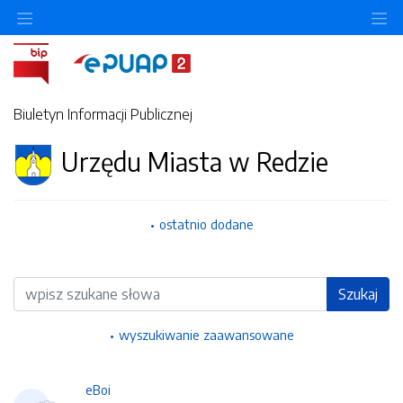
Ukryj/pokaż menu przedmiotowe
Uk
Biuletyn Informacji Publicznej
Urzędu Miasta w Redzie
ostatnio dodane
Wyszukiwarka
Szukaj
wyszukiwanie zaawansowane
eBoi