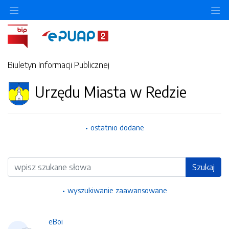
Ukryj/pokaż menu przedmiotowe
Uk
Biuletyn Informacji Publicznej
Urzędu Miasta w Redzie
ostatnio dodane
Wyszukiwarka
Szukaj
wyszukiwanie zaawansowane
eBoi