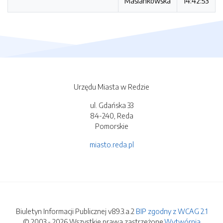
Maślankowska
14:42:53
Urzędu Miasta w Redzie
ul. Gdańska 33
84-240, Reda
Pomorskie
miasto.reda.pl
Biuletyn Informacji Publicznej v89.3.a.2
BIP zgodny z WCAG 2.1
© 2003 - 2026 Wszystkie prawa zastrzeżone.
Wytwórnia