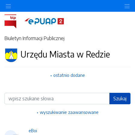
Ukryj/pokaż menu przedmiotowe
Uk
Biuletyn Informacji Publicznej
Urzędu Miasta w Redzie
ostatnio dodane
Wyszukiwarka
Szukaj
wyszukiwanie zaawansowane
eBoi