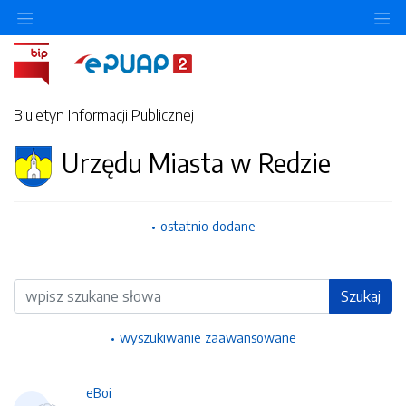
Ukryj/pokaż menu przedmiotowe
Uk
Biuletyn Informacji Publicznej
Urzędu Miasta w Redzie
ostatnio dodane
Wyszukiwarka
Szukaj
wyszukiwanie zaawansowane
eBoi