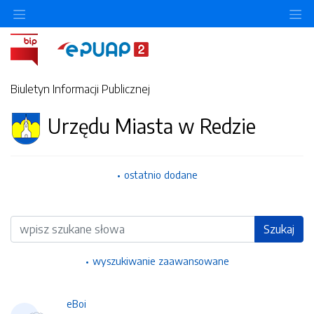
Ukryj/pokaż menu przedmiotowe
Uk
Biuletyn Informacji Publicznej
Urzędu Miasta w Redzie
ostatnio dodane
Wyszukiwarka
Szukaj
wyszukiwanie zaawansowane
eBoi