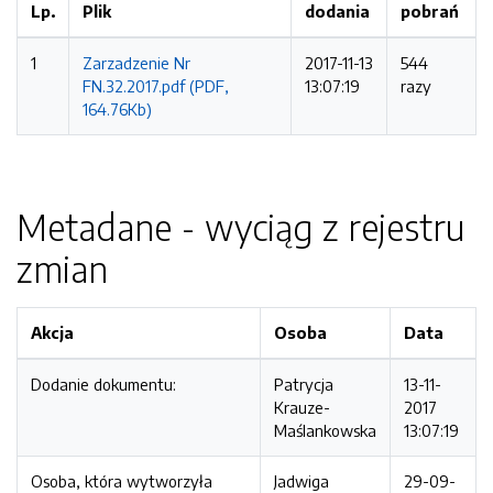
Lp.
Plik
dodania
pobrań
1
Zarzadzenie Nr
2017-11-13
544
FN.32.2017.pdf (PDF,
13:07:19
razy
164.76Kb)
Metadane - wyciąg z rejestru
zmian
Akcja
Osoba
Data
Dodanie dokumentu:
Patrycja
13-11-
Krauze-
2017
Maślankowska
13:07:19
Osoba, która wytworzyła
Jadwiga
29-09-