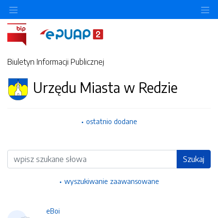
Ukryj/pokaż menu przedmiotowe
Uk
Biuletyn Informacji Publicznej
Urzędu Miasta w Redzie
ostatnio dodane
Wyszukiwarka
Szukaj
wyszukiwanie zaawansowane
eBoi