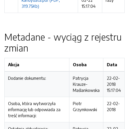
kandydata.pdf (PDF,
02-22
razy
319.75Kb)
15:17:04
Metadane - wyciąg z rejestru
zmian
Akcja
Osoba
Data
Dodanie dokumentu:
Patrycja
22-02-
Krauze-
2018
Maślankowska
15:17:04
Osoba, która wytworzyła
Piotr
22-02-
informację lub odpowiada za
Grzymkowski
2018
treść informacji:
Ostatnia aktualizacja:
Patrycja
22-02-