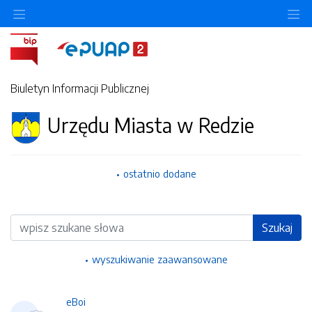
Ukryj/pokaż menu przedmiotowe
Uk
Biuletyn Informacji Publicznej
Urzędu Miasta w Redzie
ostatnio dodane
Wyszukiwarka
Szukaj
wyszukiwanie zaawansowane
eBoi