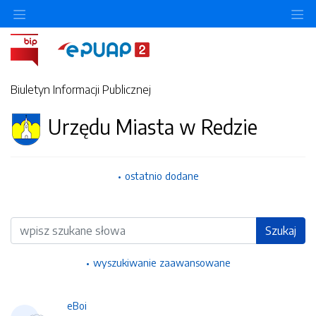
Ukryj/pokaż menu przedmiotowe
Uk
Biuletyn Informacji Publicznej
Urzędu Miasta w Redzie
ostatnio dodane
Wyszukiwarka
Szukaj
wyszukiwanie zaawansowane
eBoi