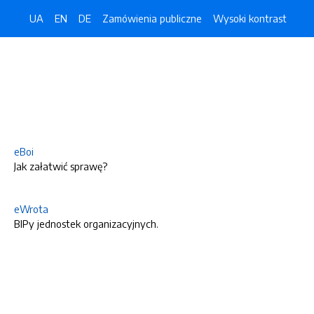
UA
EN
DE
Zamówienia publiczne
Wysoki kontrast
eBoi
Jak załatwić sprawę?
eWrota
BIPy jednostek organizacyjnych.