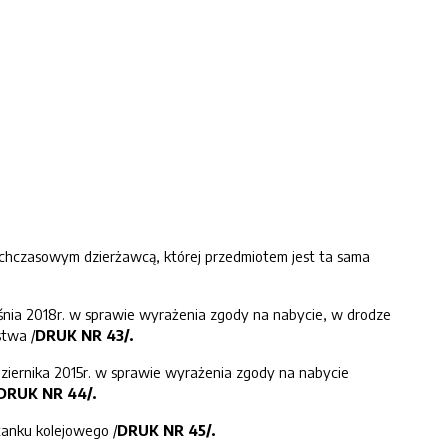
chczasowym dzierżawcą, której przedmiotem jest ta sama
eśnia 2018r. w sprawie wyrażenia zgody na nabycie, w drodze
stwa /
DRUK NR 43/.
dziernika 2015r. w sprawie wyrażenia zgody na nabycie
DRUK NR 4
4
/.
anku kolejowego /
DRUK NR 45/.