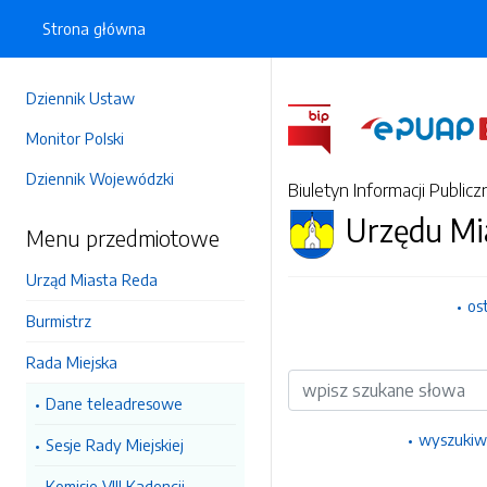
Strona główna
Dziennik Ustaw
Monitor Polski
Dziennik Wojewódzki
Biuletyn Informacji Publicz
Urzędu Mi
Menu przedmiotowe
Urząd Miasta Reda
os
Burmistrz
Rada Miejska
Wyszukiwarka
Dane teleadresowe
wyszukiw
Sesje Rady Miejskiej
Komisje VIII Kadencji