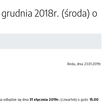
 grudnia 2018r. (środa) o
Reda, dnia 23.01.2019r.
ja odbędzie się dnia
31
stycz
nia
2019
r.
(czwartek) o godz.
15
.0
0