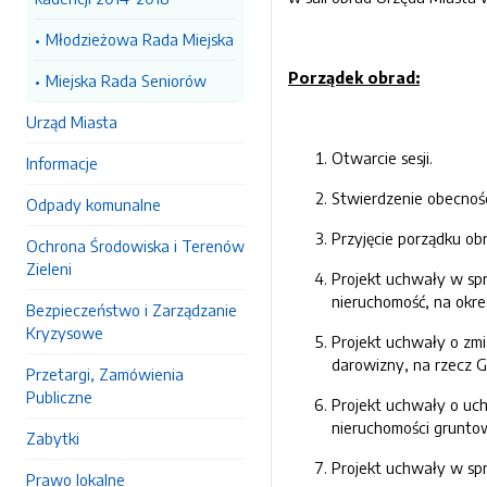
Młodzieżowa Rada Miejska
Porządek obrad:
Miejska Rada Seniorów
Urząd Miasta
Otwarcie sesji.
Informacje
Stwierdzenie obecnoś
Odpady komunalne
Przyjęcie porządku ob
Ochrona Środowiska i Terenów
Zieleni
Projekt uchwały w sp
nieruchomość, na okres
Bezpieczeństwo i Zarządzanie
Kryzysowe
Projekt uchwały o zmi
darowizny, na rzecz 
Przetargi, Zamówienia
Publiczne
Projekt uchwały o uch
nieruchomości grunto
Zabytki
Projekt uchwały w sp
Prawo lokalne