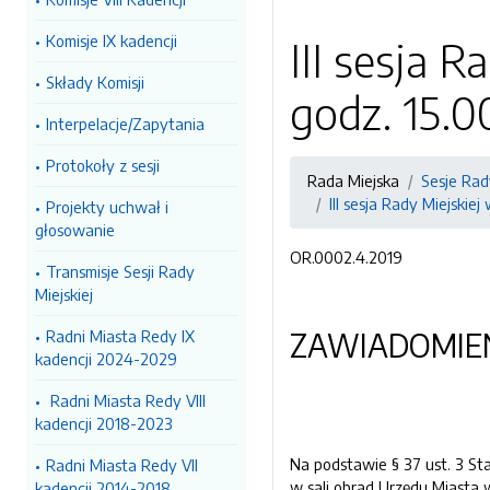
Komisje IX kadencji
III sesja R
Składy Komisji
godz. 15.0
Interpelacje/Zapytania
Protokoły z sesji
Rada Miejska
Sesje Rad
III sesja Rady Miejskiej
Projekty uchwał i
głosowanie
OR.0002.4.2019
Transmisje Sesji Rady
Miejskiej
Radni Miasta Redy IX
ZAWIADOMIE
kadencji 2024-2029
Radni Miasta Redy VIII
kadencji 2018-2023
Na podstawie § 37 ust. 3 Sta
Radni Miasta Redy VII
w sali obrad Urzędu Miasta w
kadencji 2014-2018