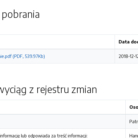
o pobrania
Data do
e.pdf (PDF, 539.97Kb)
2018-12-1
yciąg z rejestru zmian
Os
Pat
nformację lub odpowiada za treść informacji:
Han