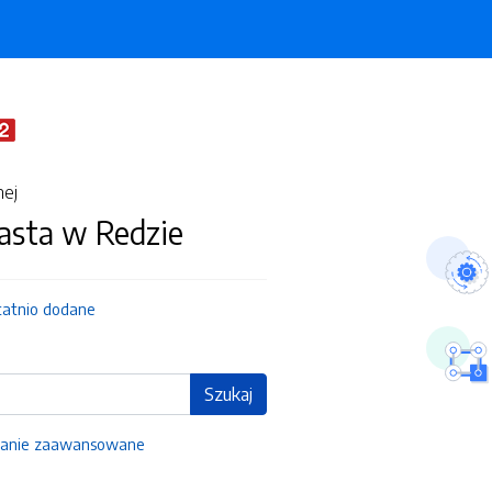
nej
asta w Redzie
tatnio dodane
Szukaj
anie zaawansowane