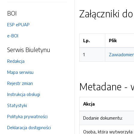
Załączniki d
BOI
ESP ePUAP
e-BOI
Lp.
Plik
Serwis Biuletynu
1
Zawiadomieni
Redakcja
Mapa serwisu
Rejestr zmian
Metadane - w
Instrukcja obsługi
Akcja
Statystyki
Polityka prywatności
Dodanie dokumentu:
Deklaracja dostępności
Osoba, która wytworzyła i