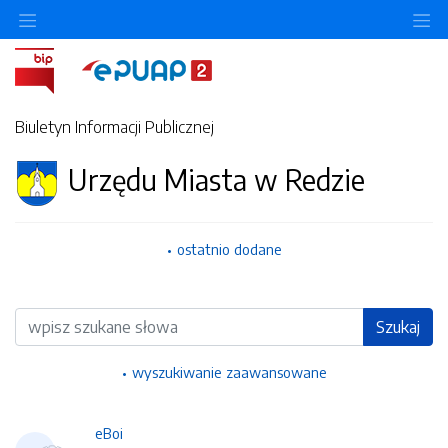
Ukryj/pokaż menu przedmiotowe
Uk
Biuletyn Informacji Publicznej
Urzędu Miasta w Redzie
ostatnio dodane
Wyszukiwarka
Szukaj
wyszukiwanie zaawansowane
eBoi