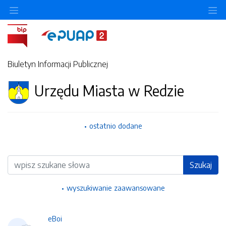
Ukryj/pokaż menu przedmiotowe
Uk
Biuletyn Informacji Publicznej
Urzędu Miasta w Redzie
ostatnio dodane
Wyszukiwarka
Szukaj
wyszukiwanie zaawansowane
eBoi