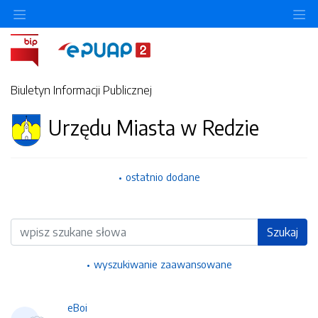
Ukryj/pokaż menu przedmiotowe
Uk
Biuletyn Informacji Publicznej
Urzędu Miasta w Redzie
ostatnio dodane
Wyszukiwarka
Szukaj
wyszukiwanie zaawansowane
eBoi