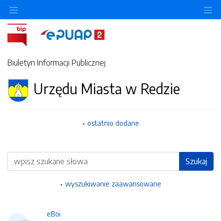
Ukryj/pokaż menu przedmiotowe
Uk
Biuletyn Informacji Publicznej
Urzędu Miasta w Redzie
ostatnio dodane
Wyszukiwarka
Szukaj
wyszukiwanie zaawansowane
eBoi