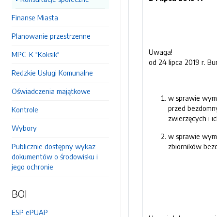
Finanse Miasta
Planowanie przestrzenne
Uwaga!
MPC-K "Koksik"
od 24 lipca 2019 r. B
Redzkie Usługi Komunalne
Oświadczenia majątkowe
w sprawie wymag
przed bezdomny
Kontrole
zwierzęcych i ic
Wybory
w sprawie wymag
Publicznie dostępny wykaz
zbiorników bezo
dokumentów o środowisku i
jego ochronie
BOI
ESP ePUAP