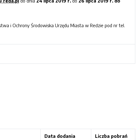
@
reda.pl
do dnia
2
4 lipca
201
9
r
.
do
2
6 lipca 2019 r. do
twa i Ochrony Środowiska Urzędu Miasta w Redzie pod nr tel.
Data dodania
Liczba pobrań