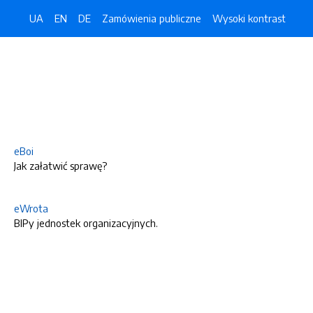
UA
EN
DE
Zamówienia publiczne
Wysoki kontrast
eBoi
Jak załatwić sprawę?
eWrota
BIPy jednostek organizacyjnych.