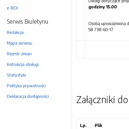
Uwagi dotyczące pro
godziny 1
5
.00
e-BOI
Serwis Biuletynu
Osobą upoważniona do
58 738-60-17.
Redakcja
Mapa serwisu
Rejestr zmian
Instrukcja obsługi
Statystyki
Polityka prywatności
Deklaracja dostępności
Załączniki d
Lp.
Plik