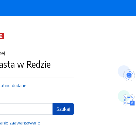
nej
asta w Redzie
tatnio dodane
Szukaj
anie zaawansowane