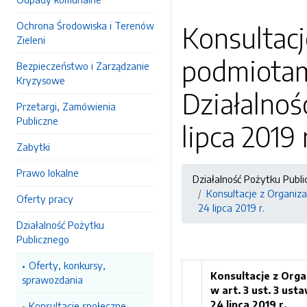
Ochrona Środowiska i Terenów
Konsultac
Zieleni
podmiotami
Bezpieczeństwo i Zarządzanie
Kryzysowe
Działalnoś
Przetargi, Zamówienia
Publiczne
lipca 2019 
Zabytki
Prawo lokalne
Działalność Pożytku Publ
Konsultacje z Organiza
Oferty pracy
24 lipca 2019 r.
Działalność Pożytku
Publicznego
Oferty, konkursy,
Konsultacje z Org
sprawozdania
w art. 3 ust. 3 ust
2
4 lipca
2
01
9
r.
Konsultacje społeczne