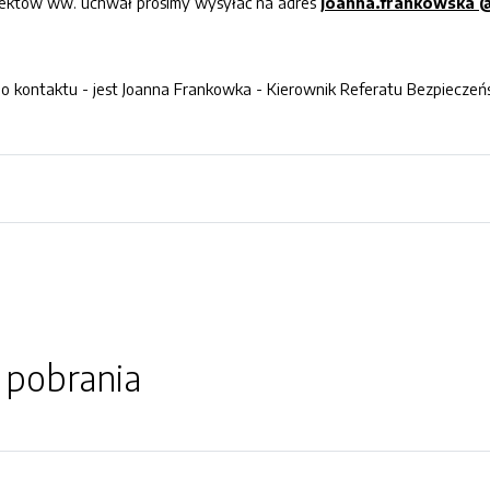
jektów ww. uchwał prosimy wysyłać na adres
joanna.frankowska
 kontaktu - jest Joanna Frankowka - Kierownik Referatu Bezpieczeńs
o pobrania