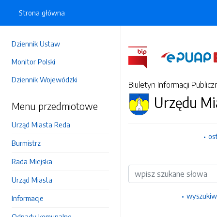
Strona główna
Dziennik Ustaw
Monitor Polski
Dziennik Wojewódzki
Biuletyn Informacji Publicz
Urzędu Mi
Menu przedmiotowe
Urząd Miasta Reda
os
Burmistrz
Rada Miejska
Wyszukiwarka
Urząd Miasta
wyszukiw
Informacje
Odpady komunalne