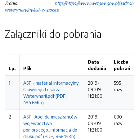
Źródło:
http://https://www.wetgiw.gov.pl/nadzor-
weterynaryjny/asf-w-polsce
Załączniki do pobrania
Data
Liczba
Lp.
Plik
dodania
pobrań
1
ASF - materiał informacyjny
2019-
595
Głównego Lekarza
09-09
razy
Weterynarii.pdf (PDF,
11:21:00
494.66Kb)
2
ASF- Apel do mieszkańców
2019-
600
województwa
09-09
razy
pomorskiego_informacja do
11:21:00
druku.pdf (PDF, 868.14Kb)