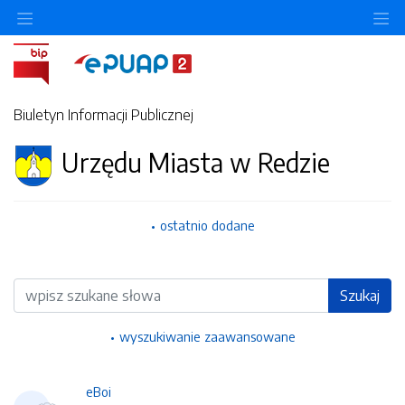
Ukryj/pokaż menu przedmiotowe
Uk
Biuletyn Informacji Publicznej
Urzędu Miasta w Redzie
ostatnio dodane
Wyszukiwarka
Szukaj
wyszukiwanie zaawansowane
eBoi