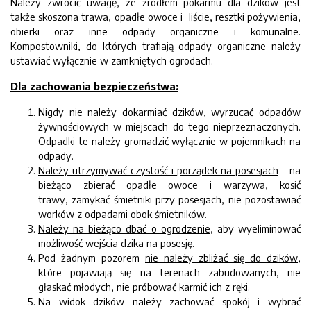
Należy zwrócić uwagę, że źródłem pokarmu dla dzików jest
także skoszona trawa, opadłe owoce i liście, resztki pożywienia,
obierki oraz inne odpady organiczne i komunalne.
Kompostowniki, do których trafiają odpady organiczne należy
ustawiać wyłącznie w zamkniętych ogrodach.
Dla zachowania bezpieczeństwa:
Nigdy nie należy dokarmiać dzików
, wyrzucać odpadów
żywnościowych w miejscach do tego nieprzeznaczonych.
Odpadki te należy gromadzić wyłącznie w pojemnikach na
odpady.
Należy utrzymywać czystość i porządek na posesjach
– na
bieżąco zbierać opadłe owoce i warzywa, kosić
trawy,
zamykać śmietniki przy posesjach, nie pozostawiać
worków z odpadami obok śmietników.
Należy na bieżąco dbać o ogrodzenie
, aby wyeliminować
możliwość wejścia dzika na posesję.
Pod żadnym pozorem
nie należy zbliżać się do dzików
,
które pojawiają się na terenach zabudowanych, nie
głaskać młodych, nie próbować karmić ich z ręki.
Na widok dzików należy zachować spokój i wybrać