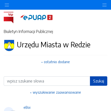
Ukryj/pokaż menu przedmiotowe
Uk
Biuletyn Informacji Publicznej
Urzędu Miasta w Redzie
ostatnio dodane
Wyszukiwarka
Szukaj
wyszukiwanie zaawansowane
eBoi