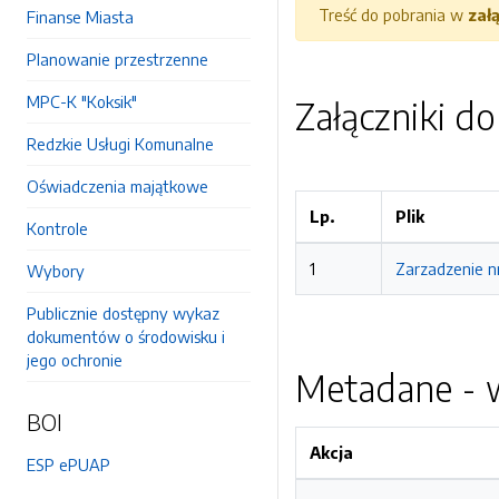
Treść do pobrania w
zał
Finanse Miasta
Planowanie przestrzenne
MPC-K "Koksik"
Załączniki d
Redzkie Usługi Komunalne
Oświadczenia majątkowe
Lp.
Plik
Kontrole
1
Zarzadzenie n
Wybory
Publicznie dostępny wykaz
dokumentów o środowisku i
jego ochronie
Metadane - w
BOI
Akcja
ESP ePUAP