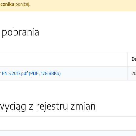
ączniku
poniżej.
o pobrania
D
r FN.5.2017.pdf (PDF, 178.88Kb)
20
yciąg z rejestru zmian