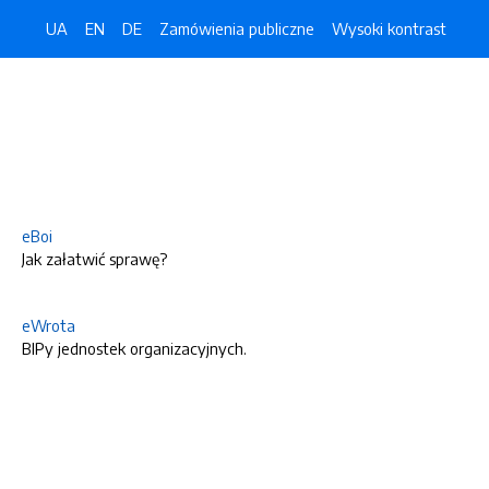
UA
EN
DE
Zamówienia publiczne
Wysoki kontrast
eBoi
Jak załatwić sprawę?
eWrota
BIPy jednostek organizacyjnych.