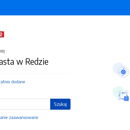
nej
asta w Redzie
tatnio dodane
Szukaj
anie zaawansowane