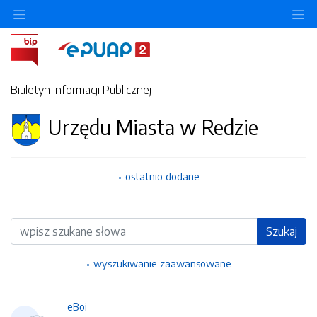
Ukryj/pokaż menu przedmiotowe
Uk
Biuletyn Informacji Publicznej
Urzędu Miasta w Redzie
ostatnio dodane
Wyszukiwarka
Szukaj
wyszukiwanie zaawansowane
eBoi