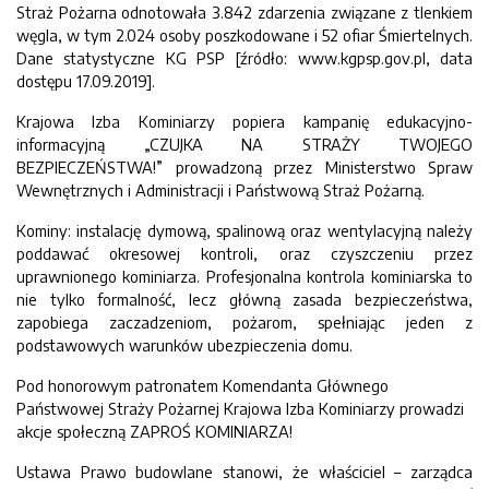
Straż Pożarna odnotowała 3.842 zdarzenia związane z tlenkiem
węgla, w tym 2.024 osoby poszkodowane i 52 ofiar Śmiertelnych.
Dane statystyczne KG PSP [źródło: www.kgpsp.gov.pl, data
dostępu 17.09.2019].
Krajowa Izba Kominiarzy popiera kampanię edukacyjno-
informacyjną „CZUJKA NA STRAŻY TWOJEGO
BEZPIECZEŃSTWA!” prowadzoną przez Ministerstwo Spraw
Wewnętrznych i Administracji i Państwową Straż Pożarną.
Kominy: instalację dymową, spalinową oraz wentylacyjną należy
poddawać okresowej kontroli, oraz czyszczeniu przez
uprawnionego kominiarza. Profesjonalna kontrola kominiarska to
nie tylko formalność, lecz główną zasada bezpieczeństwa,
zapobiega zaczadzeniom, pożarom, spełniając jeden z
podstawowych warunków ubezpieczenia domu.
Pod honorowym patronatem Komendanta Głównego
Państwowej Straży Pożarnej Krajowa Izba Kominiarzy prowadzi
akcje społeczną ZAPROŚ KOMINIARZA!
Ustawa Prawo budowlane stanowi, że właściciel – zarządca