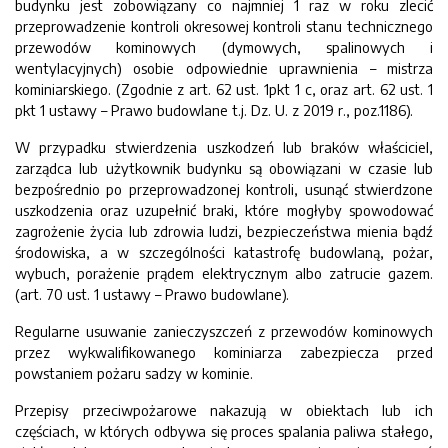
budynku jest zobowiązany co najmniej 1 raz w roku zlecić
przeprowadzenie kontroli okresowej kontroli stanu technicznego
przewodów kominowych (dymowych, spalinowych i
wentylacyjnych) osobie odpowiednie uprawnienia – mistrza
kominiarskiego. (Zgodnie z art. 62 ust. 1pkt 1 c, oraz art. 62 ust. 1
pkt 1 ustawy – Prawo budowlane t.j. Dz. U. z 2019 r., poz.1186).
W przypadku stwierdzenia uszkodzeń lub braków właściciel,
zarządca lub użytkownik budynku są obowiązani w czasie lub
bezpośrednio po przeprowadzonej kontroli, usunąć stwierdzone
uszkodzenia oraz uzupełnić braki, które mogłyby spowodować
zagrożenie życia lub zdrowia ludzi, bezpieczeństwa mienia bądź
środowiska, a w szczególności katastrofę budowlaną, pożar,
wybuch, porażenie prądem elektrycznym albo zatrucie gazem.
(art. 70 ust. 1 ustawy – Prawo budowlane).
Regularne usuwanie zanieczyszczeń z przewodów kominowych
przez wykwalifikowanego kominiarza zabezpiecza przed
powstaniem pożaru sadzy w kominie.
Przepisy przeciwpożarowe nakazują w obiektach lub ich
częściach, w których odbywa się proces spalania paliwa stałego,