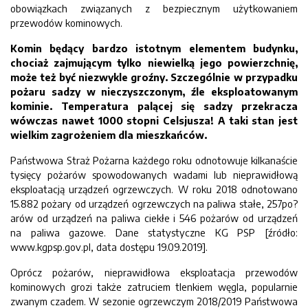
obowiązkach związanych z bezpiecznym użytkowaniem
przewodów kominowych.
Komin będący bardzo istotnym elementem budynku,
chociaż zajmującym tylko niewielką jego powierzchnię,
może też być niezwykle groźny. Szczególnie w przypadku
pożaru sadzy w nieczyszczonym, źle eksploatowanym
kominie. Temperatura palącej się sadzy przekracza
wówczas nawet 1000 stopni Celsjusza! A taki stan jest
wielkim zagrożeniem dla mieszkańców.
Państwowa Straż Pożarna każdego roku odnotowuje kilkanaście
tysięcy pożarów spowodowanych wadami lub nieprawidłową
eksploatacją urządzeń ogrzewczych. W roku 2018 odnotowano
15.882 pożary od urządzeń ogrzewczych na paliwa stałe, 257po?
arów od urządzeń na paliwa ciekłe i 546 pożarów od urządzeń
na paliwa gazowe. Dane statystyczne KG PSP [źródło:
www.kgpsp.gov.pl, data dostępu 19.09.2019].
Oprócz pożarów, nieprawidłowa eksploatacja przewodów
kominowych grozi także zatruciem tlenkiem węgla, popularnie
zwanym czadem. W sezonie ogrzewczym 2018/2019 Państwowa