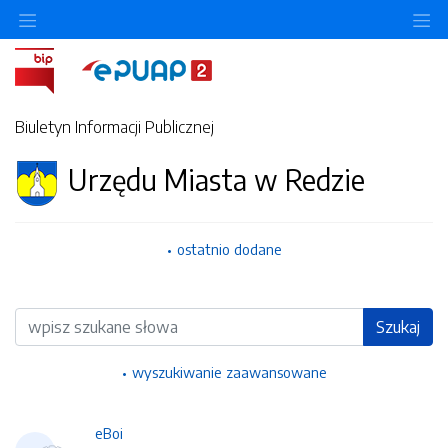
Ukryj/pokaż menu przedmiotowe
Uk
Biuletyn Informacji Publicznej
Urzędu Miasta w Redzie
ostatnio dodane
Wyszukiwarka
Szukaj
wyszukiwanie zaawansowane
eBoi