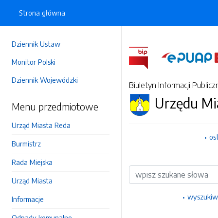
Strona główna
Dziennik Ustaw
Monitor Polski
Dziennik Wojewódzki
Biuletyn Informacji Publicz
Urzędu Mi
Menu przedmiotowe
Urząd Miasta Reda
os
Burmistrz
Rada Miejska
Wyszukiwarka
Urząd Miasta
wyszukiw
Informacje
Odpady komunalne