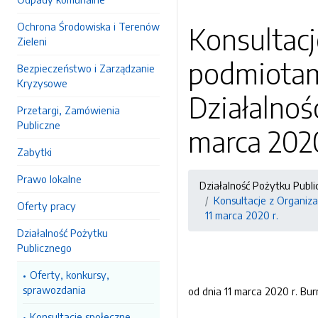
Ochrona Środowiska i Terenów
Konsultac
Zieleni
podmiotami
Bezpieczeństwo i Zarządzanie
Kryzysowe
Działalnoś
Przetargi, Zamówienia
Publiczne
marca 2020
Zabytki
Prawo lokalne
Działalność Pożytku Publ
Konsultacje z Organiza
Oferty pracy
11 marca 2020 r.
Działalność Pożytku
Publicznego
Oferty, konkursy,
sprawozdania
od dnia 11 marca 2020 r. Bu
Konsultacje społeczne