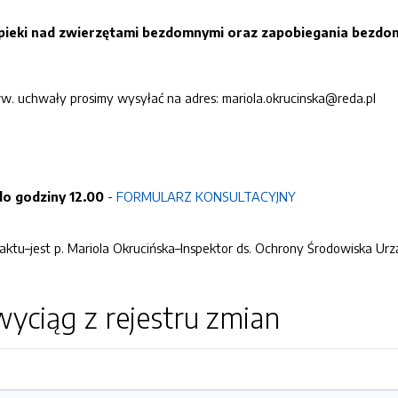
ieki nad zwierzętami bezdomnymi oraz zapobiegania bezdom
w. uchwały prosimy wysyłać na adres: mariola.okrucinska@reda.pl
do godziny 12.00
-
FORMULARZ KONSULTACYJNY
ktu–jest p. Mariola Okrucińska–Inspektor ds. Ochrony Środowiska Urz
yciąg z rejestru zmian