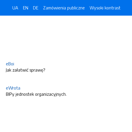
UA
EN
DE
Zamówienia publiczne
Wysoki kontrast
eBoi
Jak załatwić sprawę?
eWrota
BIPy jednostek organizacyjnych.