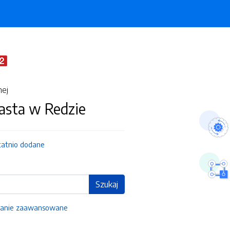
nej
asta w Redzie
tatnio dodane
Szukaj
anie zaawansowane