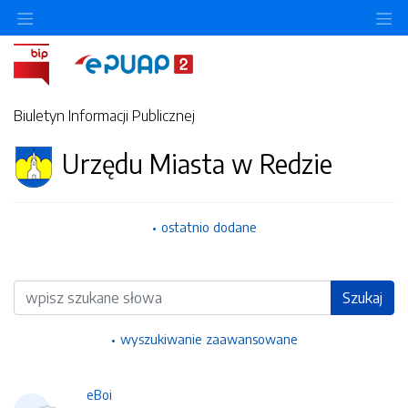
Ukryj/pokaż menu przedmiotowe
Uk
Biuletyn Informacji Publicznej
Urzędu Miasta w Redzie
ostatnio dodane
Wyszukiwarka
Szukaj
wyszukiwanie zaawansowane
eBoi