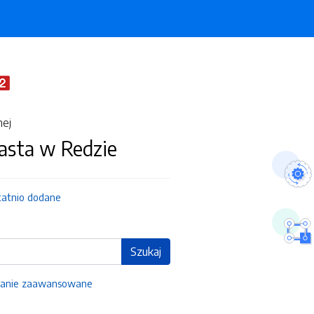
nej
asta w Redzie
tatnio dodane
Szukaj
anie zaawansowane