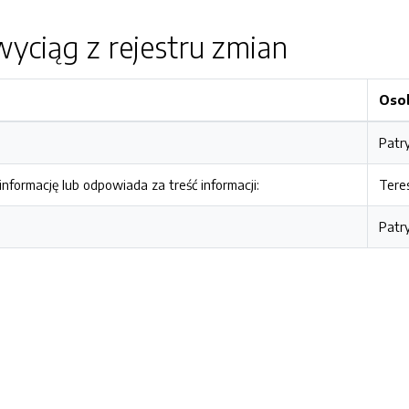
yciąg z rejestru zmian
Oso
Patr
nformację lub odpowiada za treść informacji:
Tere
Patr