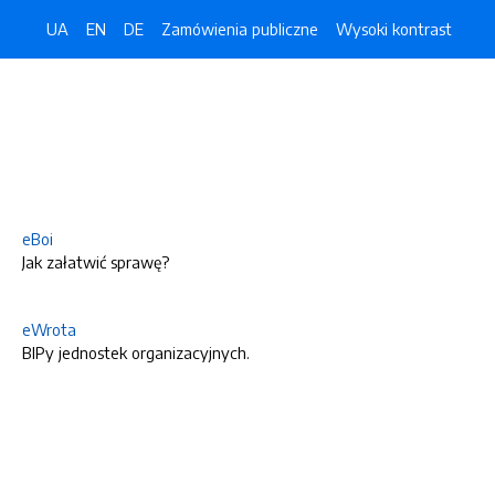
UA
EN
DE
Zamówienia publiczne
Wysoki kontrast
eBoi
Jak załatwić sprawę?
eWrota
BIPy jednostek organizacyjnych.