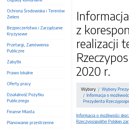
Ochrona Środowiska i Terenów
Informacja
Zieleni
z korespo
Bezpieczeństwo i Zarządzanie
Kryzysowe
realizacji
Przetargi, Zamówienia
Publiczne
Rzeczyposp
Zabytki
2020 r.
Prawo lokalne
Oferty pracy
Wybory
Wybory Prezy
Działalność Pożytku
Informacja o możliwoś
Publicznego
Prezydenta Rzeczypospol
Finanse Miasta
Informacja o możliwości sk
Rzeczypospolitej Polskiej z
Planowanie przestrzenne