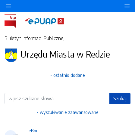
Ukryj/pokaż menu przedmiotowe
Uk
Biuletyn Informacji Publicznej
Urzędu Miasta w Redzie
ostatnio dodane
Wyszukiwarka
Szukaj
wyszukiwanie zaawansowane
eBoi